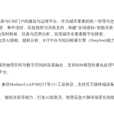
底座与CIM门户的建设与运维平台，作为城市要素的统一管理与
统管、事件流转、应急指挥与决策支持
，构建“全域感知+智能决策
据的实时映射、仿真与态势分析
，实现城市全要素数字化映射。
包含AI巡检、能耗分析、
IOT中台
与知识检索引擎（DeepSeek能
现城市物理空间与数字空间的深度融合，支持BIM模型轻量化处
据中台。
容Modbus/CoAP/MQTT等15+工业协议，支持百万级终端
测预警、辅助决策等能力，打造AI巡查员、智慧应急大脑等场景化智