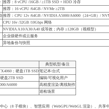
e
推荐：8 vCPU /16GB / ≥1TB SSD + HDD 冷存
推荐：16 vCPU /64GB / NVMe ≥2TB
驱动
推荐：CPU 12v /64GB / NVIDIA A5000/A6000（24+GB）/ NV
CPU 16v /32GB /10Gbps 网络
NVIDIA A10/A30/A40 或等效；内存 ≥128GB（视模型）
企业级硬件或云服务
异地备份与快照
典型机型/备注
GTX4060；硬盘1TB SSD
笔记本/台式
；硬盘2TB SSD
编辑/可视化用户
00/A6000
高精度渲染/离线制作
巡检场景
（8 子模块）、智慧应用（WebGPU/WebGL 渲染）、