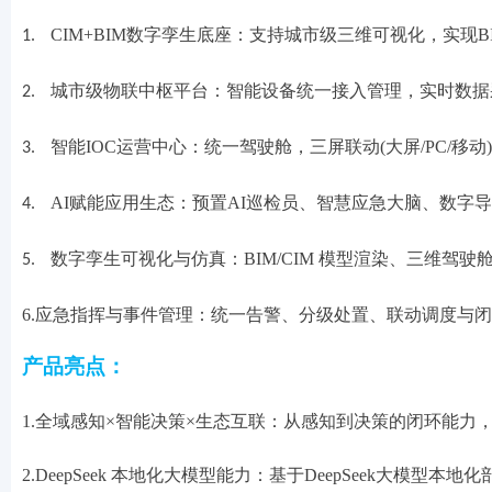
CIM+BIM数字孪生底座：支持城市级三维可视化，实现
1.
城市级物联中枢平台：智能设备统一接入管理，实时数据
2.
智能IOC运营中心：统一驾驶舱，三屏联动(大屏/PC/移
3.
AI赋能应用生态：预置AI巡检员、智慧应急大脑、数
4.
数字孪生可视化与仿真：BIM/CIM 模型渲染、三维驾驶
5.
6.应急指挥与事件管理：统一告警、分级处置、联动调度与
产品亮点：
1.全域感知×智能决策×生态互联：从感知到决策的闭环能力
2.DeepSeek 本地化大模型能力：基于DeepSeek大模