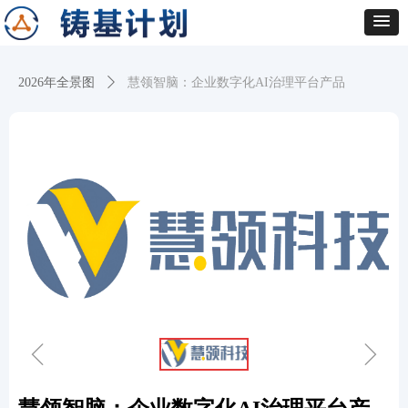
2026年全景图
ꄲ
慧领智脑：企业数字化AI治理平台产品
ꁆ
ꁇ