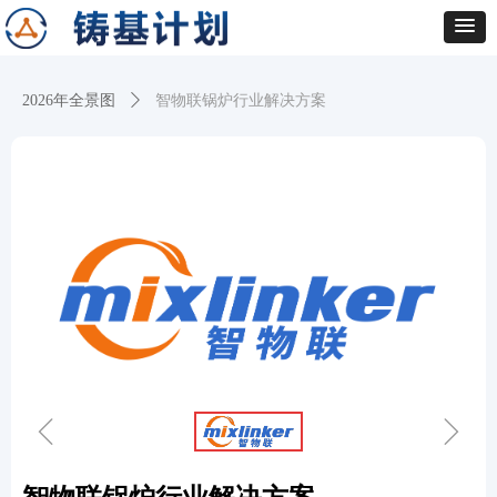
2026年全景图
ꄲ
智物联锅炉行业解决方案
ꁆ
ꁇ