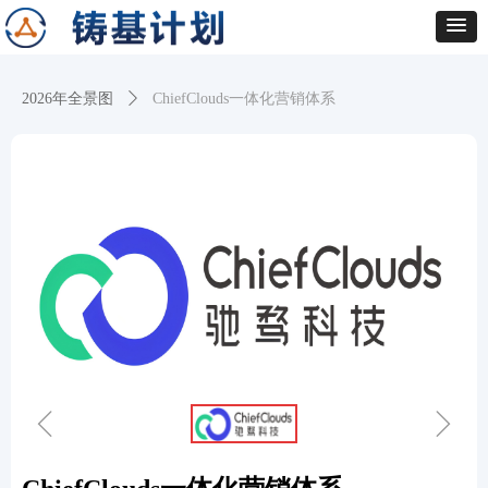
2026年全景图
ꄲ
ChiefClouds一体化营销体系
ꁆ
ꁇ